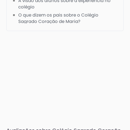
A visão dos alunos sobre a experiência no
colégio
O que dizem os pais sobre o Colégio
Sagrado Coração de Maria?
Como acompanhar avaliações e conteúdos
do Colégio Sagrado Coração de Maria?
Avaliações sobre Colégio Sagrado Coração
de Maria: confiança para a escolha certa
Perguntas frequentes sobre as avaliações do
Colégio Sagrado Coração de Maria