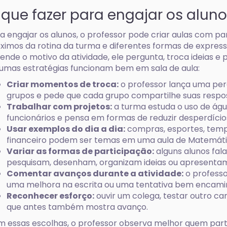
 que fazer para engajar os alun
a engajar os alunos, o professor pode criar aulas com p
ximos da rotina da turma e diferentes formas de expres
ende o motivo da atividade, ele pergunta, troca ideias e 
umas estratégias funcionam bem em sala de aula:
Criar momentos de troca:
o professor lança uma per
grupos e pede que cada grupo compartilhe suas respo
Trabalhar com projetos:
a turma estuda o uso de ág
funcionários e pensa em formas de reduzir desperdício
Usar exemplos do dia a dia:
compras, esportes, temp
financeiro podem ser temas em uma aula de Matemáti
Variar as formas de participação:
alguns alunos fal
pesquisam, desenham, organizam ideias ou apresenta
Comentar avanços durante a atividade:
o profess
uma melhora na escrita ou uma tentativa bem encami
Reconhecer esforço:
ouvir um colega, testar outro ca
que antes também mostra avanço.
 essas escolhas, o professor observa melhor quem part