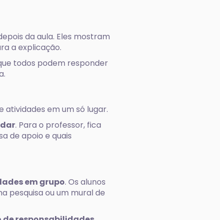
 depois da aula. Eles mostram
ara a explicação.
rque todos podem responder
a.
e atividades em um só lugar.
udar
. Para o professor, fica
a de apoio e quais
dades em grupo
. Os alunos
a pesquisa ou um mural de
o de responsabilidades.