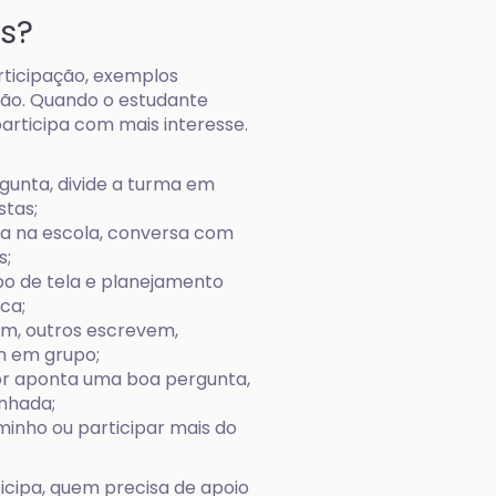
os?
articipação, exemplos
são. Quando o estudante
participa com mais interesse.
gunta, divide a turma em
stas;
ua na escola, conversa com
s;
o de tela e planejamento
ca;
am, outros escrevem,
m em grupo;
or aponta uma boa pergunta,
nhada;
minho ou participar mais do
icipa, quem precisa de apoio