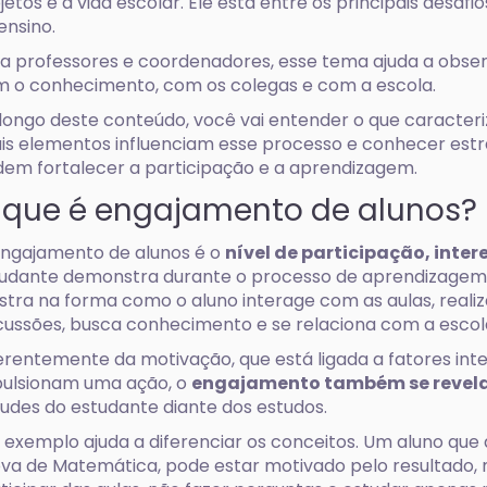
jetos e a vida escolar. Ele está entre os principais desafio
ensino.
a professores e coordenadores, esse tema ajuda a obser
 o conhecimento, com os colegas e com a escola.
longo deste conteúdo, você vai entender o que caracter
is elementos influenciam esse processo e conhecer estr
em fortalecer a participação e a aprendizagem.
 que é engajamento de alunos?
ngajamento de alunos é o
nível de participação, inte
udante demonstra durante o processo de aprendizagem
tra na forma como o aluno interage com as aulas, realiza
cussões, busca conhecimento e se relaciona com a escol
erentemente da motivação, que está ligada a fatores int
ulsionam uma ação, o
engajamento também se revel
tudes do estudante diante dos estudos.
exemplo ajuda a diferenciar os conceitos. Um aluno que 
va de Matemática, pode estar motivado pelo resultado, 