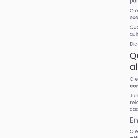
par
O e
exe
Qua
aul
Dic
Q
a
O e
co
Jun
rel
ca
E
O e