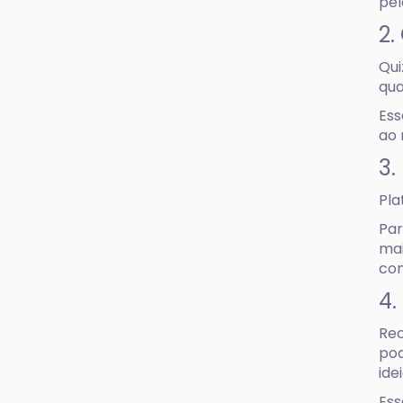
pel
2.
Qui
qua
Es
ao 
3.
Pla
Pa
mai
con
4.
Rec
pod
ide
Ess