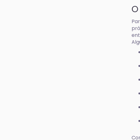
O
Par
pró
ent
Alg
Com