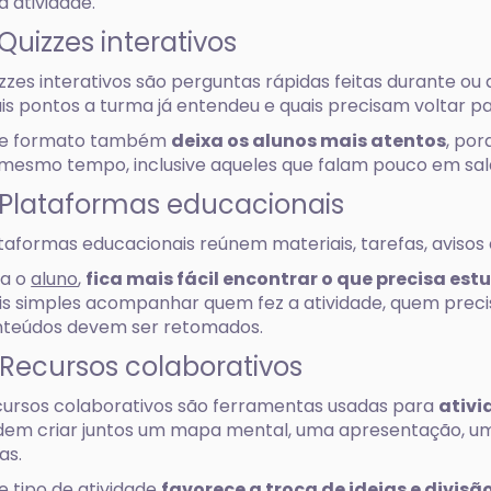
a atividade.
 Quizzes interativos
zzes interativos são perguntas rápidas feitas durante ou
is pontos a turma já entendeu e quais precisam voltar p
se formato também
deixa os alunos mais atentos
, po
mesmo tempo, inclusive aqueles que falam pouco em sal
 Plataformas educacionais
taformas educacionais reúnem materiais, tarefas, avisos 
ra o
aluno
,
fica mais fácil encontrar o que precisa est
s simples acompanhar quem fez a atividade, quem precis
teúdos devem ser retomados.
 Recursos colaborativos
ursos colaborativos são ferramentas usadas para
ativi
em criar juntos um mapa mental, uma apresentação, um
ias.
e tipo de atividade
favorece a troca de ideias e divisã