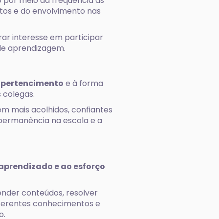
o por meio da frequência às
etos e do envolvimento nas
ar interesse em participar
 de aprendizagem.
 pertencimento
e à forma
 colegas.
em mais acolhidos, confiantes
 permanência na escola e a
 aprendizado e ao esforço
nder conteúdos, resolver
iferentes conhecimentos e
o.