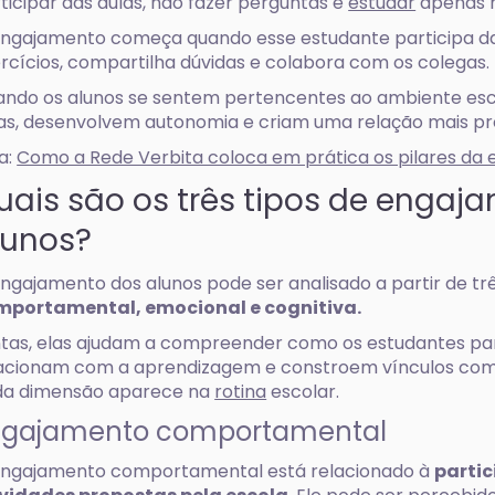
ticipar das aulas, não fazer perguntas e
estudar
apenas n
ngajamento começa quando esse estudante participa das
rcícios, compartilha dúvidas e colabora com os colegas.
ndo os alunos se sentem pertencentes ao ambiente esco
as, desenvolvem autonomia e criam uma relação mais pr
a:
Como a Rede Verbita coloca em prática os pilares d
uais são os três tipos de engaj
lunos?
ngajamento dos alunos pode ser analisado a partir de trê
mportamental, emocional e cognitiva.
tas, elas ajudam a compreender como os estudantes part
acionam com a aprendizagem e constroem vínculos com a
da dimensão aparece na
rotina
escolar.
ngajamento comportamental
ngajamento comportamental está relacionado à
partic