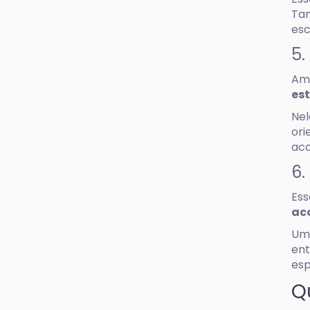
Tam
esc
5.
Amb
est
Nel
ori
aco
6.
Ess
ac
Uma
ent
esp
Q