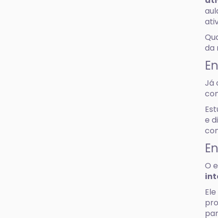
at
aul
ati
Qua
da 
E
Já 
com
Est
e d
con
En
O e
int
Ele
pro
par