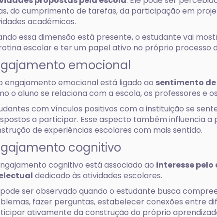
ividades propostas pela escola
. Ele pode ser percebid
as, do cumprimento de tarefas, da participação em proj
vidades acadêmicas.
ndo essa dimensão está presente, o estudante vai mostr
rotina escolar e ter um papel ativo no próprio processo
ngajamento emocional
o engajamento emocional está ligado ao
sentimento de
o o aluno se relaciona com a escola, os professores e os
udantes com vínculos positivos com a instituição se sent
ispostos a participar. Esse aspecto também influencia a
strução de experiências escolares com mais sentido.
gajamento cognitivo
ngajamento cognitivo está associado ao
interesse pelo
electual
dedicado às atividades escolares.
 pode ser observado quando o estudante busca compree
blemas, fazer perguntas, estabelecer conexões entre d
ticipar ativamente da construção do próprio aprendizad