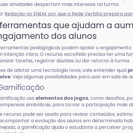
uais atividades despertam mais interesse na turma.
a:
Redação no ENEM: por que a Rede Verbita prepara pa
 ferramentas que ajudam a aum
ngajamento dos alunos
ferramentas pedagógicas podem apoiar o engajamento 
 intenção clara. O recurso escolhido precisa ter uma fun
anizar tarefas, registrar dúvidas ou dar retorno à turma.
es de adotar uma tecnologia nova, vale entender qual
p
olve
. Veja algumas possibilidades para usar em sala de au
 Gamificação
amificação usa
elementos dos jogos
, como desafios, p
ompensas simbólicas, para tornar a participação mais at
e recurso pode ser usado para revisar conteúdos, estim
acompanhar a evolução dos alunos em determinada hab
nejada, a gamificação ajuda o estudante a perceber pro