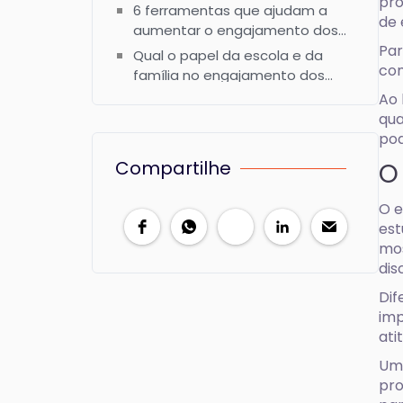
pro
6 ferramentas que ajudam a
de 
aumentar o engajamento dos
alunos
Par
Qual o papel da escola e da
com
família no engajamento dos
alunos?
Ao 
Como motivar alunos sem
qua
depender apenas de
pod
recompensas?
Engajamento de alunos:
Compartilhe
participação que fortalece a
O
aprendizagem
Perguntas frequentes sobre
O e
engajamento de alunos
est
mos
dis
Dif
imp
ati
Um 
pro