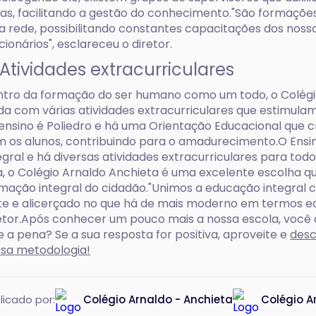
as, facilitando a gestão do conhecimento."São formações
a rede, possibilitando constantes capacitações dos noss
cionários", esclareceu o diretor.
 Atividades extracurriculares
tro da formação do ser humano como um todo, o Colégi
da com várias atividades extracurriculares que estimul
ensino é Poliedro e há uma Orientação Educacional que c
 os alunos, contribuindo para o amadurecimento.O Ensin
egral e há diversas atividades extracurriculares para todo
a, o Colégio Arnaldo Anchieta é uma excelente escolha q
mação integral do cidadão."Unimos a educação integral 
te e alicerçado no que há de mais moderno em termos edu
etor.Após conhecer um pouco mais a nossa escola, você 
e a pena? Se a sua resposta for positiva, aproveite e
desc
sa metodologia!
licado por:
Colégio Arnaldo - Anchieta
Colégio A