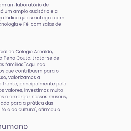
com um laboratório de
 Há um amplo auditório e a
ço lúdico que se integra com
nologia e Fé, com salas de
ial do Colégio Arnaldo,
do Pena Couta, trata-se de
 famílias."Aqui não
os que contribuem para o
so, valorizamos a
 frente, principalmente pelo
 valores, investimos muito
os e enxergar nossos museus,
ltado para a prática das
é e da cultura", afirmou o
r humano