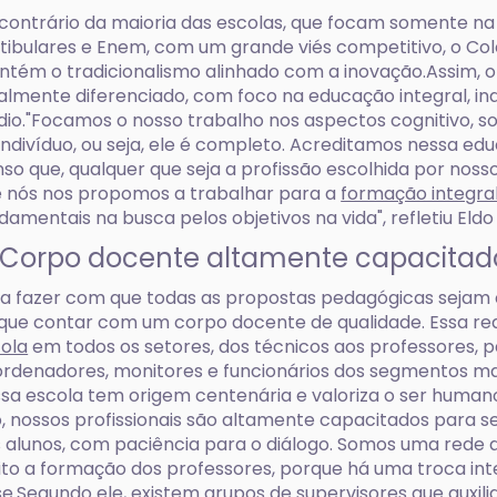
contrário da maioria das escolas, que focam somente n
tibulares e Enem, com um grande viés competitivo, o Co
tém o tradicionalismo alinhado com a inovação.Assim, o
almente diferenciado, com foco na educação integral, i
io."Focamos o nosso trabalho nos aspectos cognitivo, soci
indivíduo, ou seja, ele é completo. Acreditamos nessa ed
so que, qualquer que seja a profissão escolhida por noss
 nós nos propomos a trabalhar para a
formação integra
damentais na busca pelos objetivos na vida", refletiu Eldo
 Corpo docente altamente capacitad
a fazer com que todas as propostas pedagógicas sejam 
que contar com um corpo docente de qualidade. Essa re
ola
em todos os setores, dos técnicos aos professores, 
rdenadores, monitores e funcionários dos segmentos mai
sa escola tem origem centenária e valoriza o ser humano
o, nossos profissionais são altamente capacitados par
 alunos, com paciência para o diálogo. Somos uma rede d
to a formação dos professores, porque há uma troca int
se.Segundo ele, existem grupos de supervisores que auxil