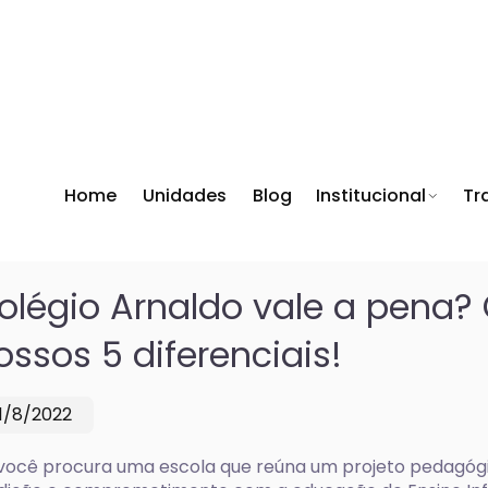
Home
Unidades
Blog
Institucional
Tr
olégio Arnaldo vale a pena
ossos 5 diferenciais!
11/8/2022
você procura uma escola que reúna um projeto pedagógic