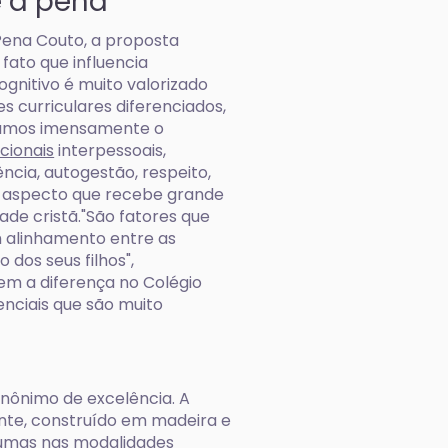
e a pena
Pena Couto, a proposta
 fato que influencia
gnitivo é muito valorizado
s curriculares diferenciados,
izamos imensamente o
cionais
interpessoais,
ncia, autogestão, respeito,
o aspecto que recebe grande
ade cristã."São fatores que
m alinhamento entre as
dos seus filhos",
em a diferença no Colégio
nciais que são muito
inônimo de excelência. A
ante, construído em madeira e
aumas nas modalidades