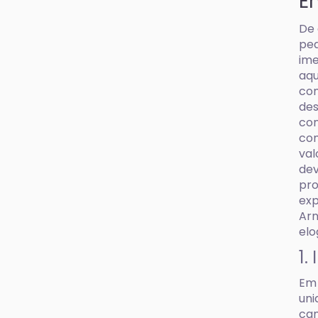
E
De 
ped
ime
aqu
com
des
con
com
val
dev
pro
exp
Arn
elo
1.
Em 
uni
cam