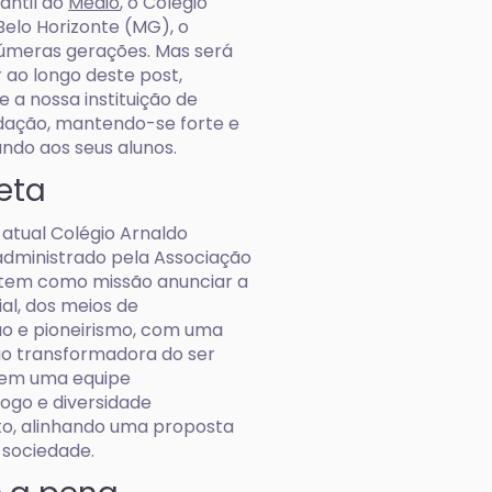
antil ao
Médio
, o Colégio
Belo Horizonte (MG), o
inúmeras gerações. Mas será
 ao longo deste post,
 a nossa instituição de
ndação, mantendo-se forte e
do aos seus alunos.
eta
atual Colégio Arnaldo
 administrado pela Associação
 tem como missão anunciar a
l, dos meios de
ão e pioneirismo, com uma
 transformadora do ser
 tem uma equipe
logo e diversidade
nto, alinhando uma proposta
 sociedade.