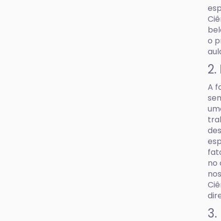
esp
Ciê
bel
o p
aul
2.
A f
se
uma
tra
des
esp
fat
no 
nos
Ciê
dir
3.