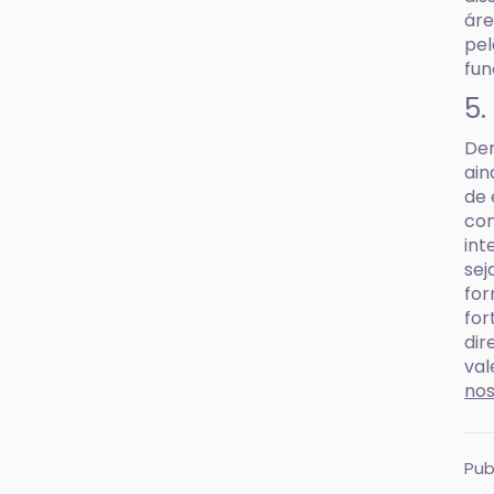
áre
pel
fun
5.
Den
ain
de 
com
int
sej
for
for
dir
val
nos
Pub