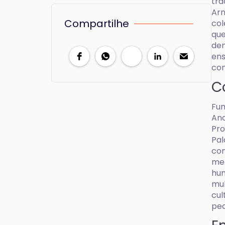
tra
Arn
Compartilhe
col
que
dem
ens
com
C
Fun
Anc
Pro
Pal
com
me
hum
mul
cul
ped