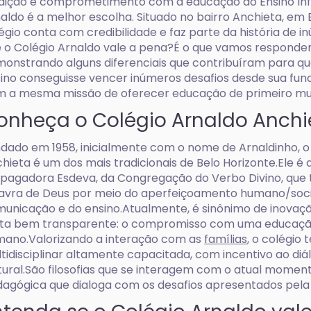
dição e comprometimento com a educação do Ensino Inf
aldo é a melhor escolha. Situado no bairro Anchieta, em 
égio conta com credibilidade e faz parte da história de 
 o Colégio Arnaldo vale a pena?É o que vamos responder
onstrando alguns diferenciais que contribuíram para que
ino conseguisse vencer inúmeros desafios desde sua fu
 a mesma missão de oferecer educação de primeiro mun
onheça o Colégio Arnaldo Anchi
dado em 1958, inicialmente com o nome de Arnaldinho, o 
hieta é um dos mais tradicionais de Belo Horizonte.Ele é
pagadora Esdeva, da Congregação do Verbo Divino, que
avra de Deus por meio do aperfeiçoamento humano/socia
unicação e do ensino.Atualmente, é sinônimo de inovaç
ta bem transparente: o compromisso com uma educação
ano.Valorizando a interação com as
famílias
, o colégio
tidisciplinar altamente capacitada, com incentivo ao diá
tural.São filosofias que se interagem com o atual mome
agógica que dialoga com os desafios apresentados pela