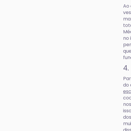
Ao 
ves
man
tot
Méd
no 
pen
que
fun
4.
Par
do 
esc
coo
nos
iss
dos
mui
dis