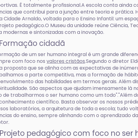
ortivas. É totalmente profissional.A escola conta ainda 
ncias que contribui para a junção entre teoria e prática.
a Cidade Arnaldo, voltada para o Ensino Infantil: um espa
rojeto pedagógico.O Museu da unidade reúne Ciência, Tec
a modernas e sintonizadas com a inovação.
 Formação cidadã
ormação de um ser humano integral é um grande diferenc
mpre com foco nos
valores cristãos
.Segundo o diretor El
 proposta que se alinha com as expectativas de inúmeras
balhamos a parte competitiva, mas a formação de hábit
envolvimento das habilidades em termos gerais. Além dis
iritualidade. São aspectos que ajudam imensamente lá na
o de trabalharmos o ser humano como um todo"."Além dos
conhecimento científico. Basta observar os nossos prédi
sos laboratórios, a arquitetura de toda a escola; tudo vo
ncias do ensino, sempre alinhando com o aprendizado da f
etor.
 Projeto pedagógico com foco no se