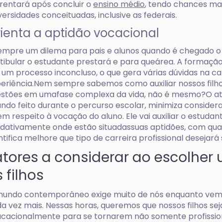
rentará após concluir o
ensino médio
, tendo chances ma
versidades conceituadas, inclusive as federais.
ienta a aptidão vocacional
empre um dilema para pais e alunos quando é chegado 
tibular o estudante prestará e para queárea. A formação
um processo inconcluso, o que gera várias dúvidas na c
eriência.Nem sempre sabemos como auxiliar nossos filho
stões em umafase complexa da vida, não é mesmo?O at
ndo feito durante o percurso escolar, minimiza consider
em respeito à vocação do aluno. Ele vai auxiliar o estuda
dativamente onde estão situadassuas aptidões, com qua
ntifica melhore que tipo de carreira profissional desejará
atores a considerar ao escolher
 filhos
undo contemporâneo exige muito de nós enquanto vemo
a vez mais. Nessas horas, queremos que nossos filhos se
cacionalmente para se tornarem não somente profission