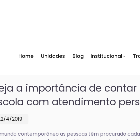
Home
Unidades
Blog
Institucional
Tr
eja a importância de conta
scola com atendimento pers
22/4/2019
mundo contemporâneo as pessoas têm procurado cada v