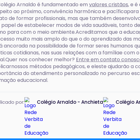
olégio Arnaldo é fundamentado em
valores cristãos
, e 
peito ao próximo, convivência harmônica e pacíficapara 
ato de formar profissionais, mas que também desenvolv
 papel de estabelecer modos de vida saudáveis, tanto d
o para com o meio ambiente.Acreditamos que a educaç
cesso muito mais amplo do que o do aprendizado das mat
á ancorada na possibilidade de formar seres humanos qu
ticas cotidianas, nas suas relações com a famíliae com
al.Quer nos conhecer melhor?
Entre em contato conosc
licarnossos métodos pedagógicos, e eleste ajudarão a
ortância do atendimento personalizado no percurso esco
mação educacional.
licado por:
Colégio Arnaldo - Anchieta
Colégio A