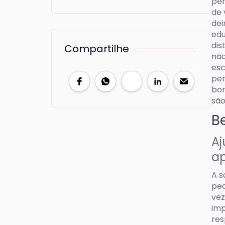
per
de 
dei
edu
dis
Compartilhe
não
esc
per
bon
são
B
Aj
a
A s
ped
vez
imp
res