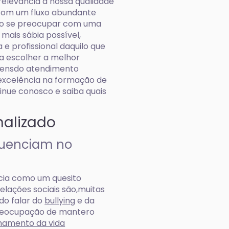
relevância a nossa qualidade
com um fluxo abundante
ário se preocupar com uma
mais sábia possível,
e profissional daquilo que
 a escolher a melhor
gensdo atendimento
excelência na formação de
tinue conosco e saiba quais
nalizado
fluenciam no
ncia como um quesito
elações sociais são,muitas
ido falar do
bullying
e da
preocupação de mantero
amento da vida