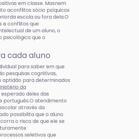
sitivas em classe. Masnem
 aconflitos sócio psíquicos
riorda escola ou fora dela.O
e conflitos que
telectual de um aluno, o
 psicológico que o
ra cada aluno
ividual para saber em que
 pesquisas cognitivas,
is aptidão para determinados
nistério da
 esperado deles das
de português.O atendimento
 escolar através da
o possibilita que o aluno
orra o risco de que ele se
futuramente
processos seletivos que