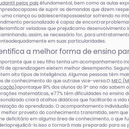
udantil pelos pais
éfundamental, bem como as aulas expo
presãocapazes de suprir as demandas que dizem respeito
 uma criança ou adolescentepossaestar sofrendo no inte
ndimento personalizado é capaz de encontrarproblemas 
eriamficar veladose que prejudicamo desenvolvimento in
aminhando, assim, se necessário for, para umtratamento
enteadequadamente em suas particularidades.
entifica a melhor forma de ensino pa
mportante que o seu filho tenha um acompanhamento ind
fil de aprendizagem eletem melhor desempenho. Segundo
stem oito tipos de inteligência. Algumas pessoas têm ma
os de conhecimento do que outrase vice-versa.O
MEC (Mi
ucação)
apontaque 91% dos alunos do 9º ano não sabem o
rações matemáticas, e77% têm dificuldades no ensino 
sonalizado criará atalhos didáticos que facilitarão a vida
mização do aprendizado. O acompanhamento individualizad
e melhor proveito do conhecimento transmitido, sem que c
ne deficitário em alguma área de conhecimento, o que 
eriaprejudicá-lo.Isso o tornará mais preparado para os 