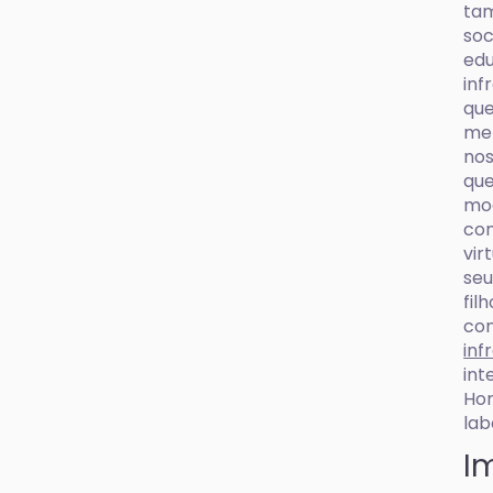
tam
soc
edu
inf
que
mel
nos
que
mod
com
vir
seu
fil
co
inf
int
Hor
lab
I