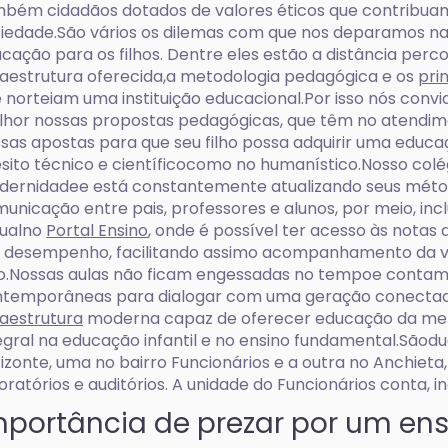
bém cidadãos dotados de valores éticos que contribuam
iedade.São vários os dilemas com que nos deparamos na
cação para os filhos. Dentre eles estão a distância perco
raestrutura oferecida,a metodologia pedagógica e os
pri
 norteiam uma instituição educacional.Por isso nós con
hor nossas propostas pedagógicas, que têm no atendi
sas apostas para que seu filho possa adquirir uma educa
sito técnico e científicocomo no humanístico.Nosso colég
ernidadee está constantemente atualizando seus méto
unicação entre pais, professores e alunos, por meio, incl
tualno
Portal Ensino
, onde é possível ter acesso às notas 
 desempenho, facilitando assimo acompanhamento da vi
ho.Nossas aulas não ficam engessadas no tempoe conta
ntemporâneas para dialogar com uma geração conectad
raestrutura
moderna capaz de oferecer educação da mel
egral na educação infantil e no ensino fundamental.Sãod
izonte, uma no bairro Funcionários e a outra no Anchieta
oratórios e auditórios. A unidade do Funcionários conta, in
mportância de prezar por um en