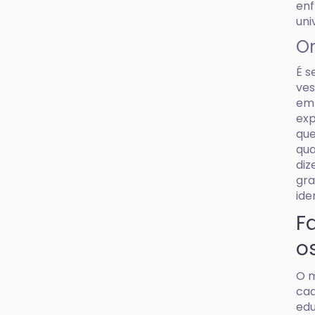
enf
uni
Or
É s
ves
em 
exp
que
qua
diz
gra
ide
F
os
O m
cad
edu