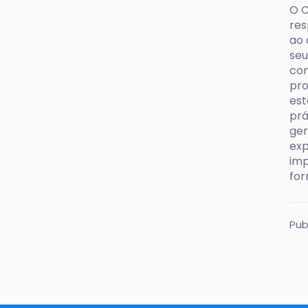
O C
res
ao 
seu
com
pro
est
prá
ger
exp
imp
for
Pub