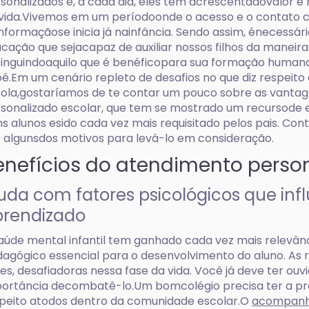
sonalizados e, a cada dia, eles têm acrescentadovalor e 
vida.Vivemos em um períodoonde o acesso e o contato 
nformaçãose inicia já nainfância. Sendo assim, énecess
cação que sejacapaz de auxiliar nossos filhos da maneira 
tinguindoaquilo que é benéficopara sua formação humana 
é.Em um cenário repleto de desafios no que diz respeito
ola,gostaríamos de te contar um pouco sobre as vanta
sonalizado escolar, que tem se mostrado um recursode 
s alunos esido cada vez mais requisitado pelos pais. Con
 algunsdos motivos para levá-lo em consideração.
enefícios do atendimento perso
uda com fatores psicológicos que in
prendizado
aúde mental infantil tem ganhado cada vez mais relevâ
agógico essencial para o desenvolvimento do aluno. As r
es, desafiadoras nessa fase da vida. Você já deve ter ouv
ortância decombatê-lo.Um bomcolégio precisa ter a 
peito atodos dentro da comunidade escolar.O
acompanh