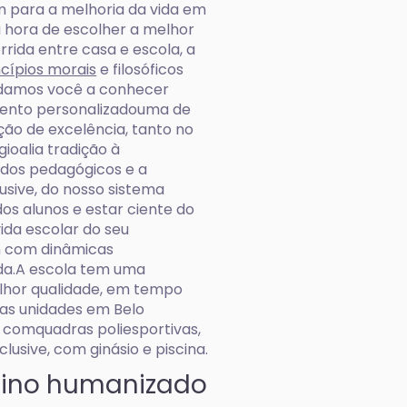
 para a melhoria da vida em
 hora de escolher a melhor
rrida entre casa e escola, a
ncípios morais
e filosóficos
vidamos você a conhecer
mento personalizadouma de
ção de excelência, tanto no
ioalia tradição à
dos pedagógicos e a
usive, do nosso sistema
dos alunos e estar ciente do
da escolar do seu
m com dinâmicas
a.A escola tem uma
hor qualidade, em tempo
uas unidades em Belo
, comquadras poliesportivas,
clusive, com ginásio e piscina.
sino humanizado