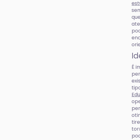
est
sem
que
ate
pod
enc
ori
Id
É i
per
exi
tip
Ed
ope
per
oti
tir
tor
pod