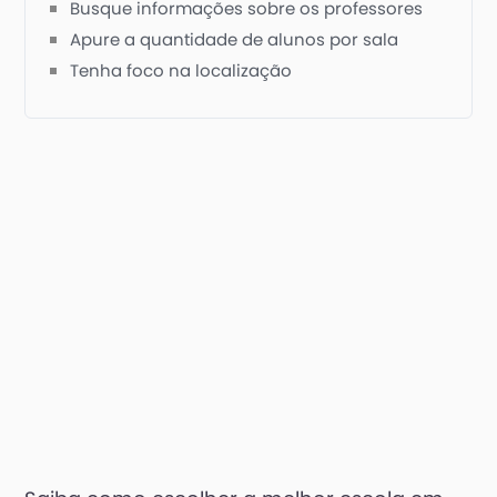
Busque informações sobre os professores
Apure a quantidade de alunos por sala
Tenha foco na localização
Conheça a infraestrutura
Considere o que é vendido na cantina
Verifique a segurança
Pesquise se a gestão é participativa
Pergunte sobre o quadro de funcionários
Entenda os métodos de avaliação
Descubra o desempenho dos alunos em
grandes vestibulares
Solicite referências
Leve em conta a opinião da criança sobre o
espaço
Avalie o material didático utilizado
Pesquise sobre a política de comportamento
dos estudantes