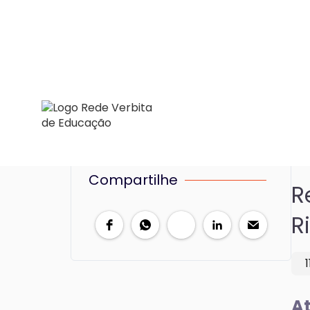
Compartilhe
R
R
At