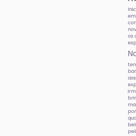
Ini
em 
con
nov
os 
esp
No
ten
bar
ass
exp
irm
bri
mai
por
qua
bel
pel