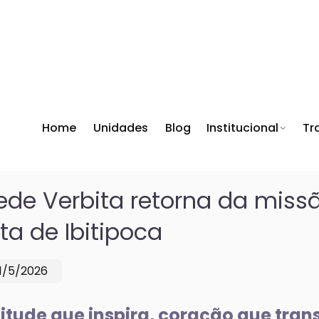
Home
Unidades
Blog
Institucional
Tr
ede Verbita retorna da mis
ita de Ibitipoca
11/5/2026
itude que inspira, coração que tra