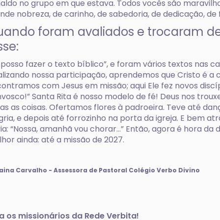
aldo no grupo em que estava. Todos vocês são maravilhos
nde nobreza, de carinho, de sabedoria, de dedicação, de 
ando foram avaliados e trocaram d
sse:
 posso fazer o texto bíblico”, e foram vários textos nas
alizando nossa participação, aprendemos que Cristo é a 
ontramos com Jesus em missão; aqui Ele fez novos discípul
vosco!” Santa Rita é nosso modelo de fé! Deus nos troux
as as coisas. Ofertamos flores à padroeira. Teve até d
gria, e depois até forrozinho na porta da igreja. E bem at
ia: “Nossa, amanhã vou chorar...” Então, agora é hora da
hor ainda: até a missão de 2027.
aina Carvalho - Assessora de Pastoral Colégio Verbo Divino
a os missionários da Rede Verbita!