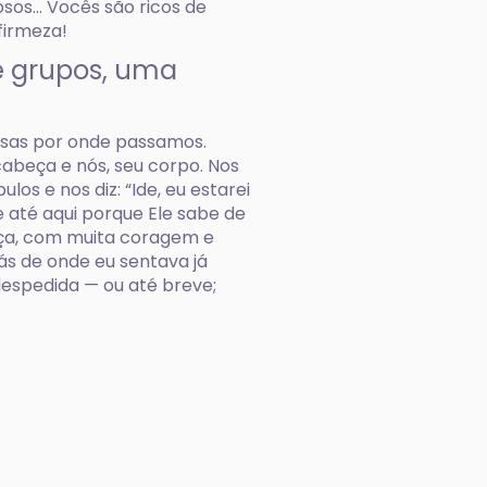
os... Vocês são ricos de
firmeza!
e grupos, uma
 casas por onde passamos.
cabeça e nós, seu corpo. Nos
os e nos diz: “Ide, eu estarei
e até aqui porque Ele sabe de
ança, com muita coragem e
rás de onde eu sentava já
 despedida — ou até breve;