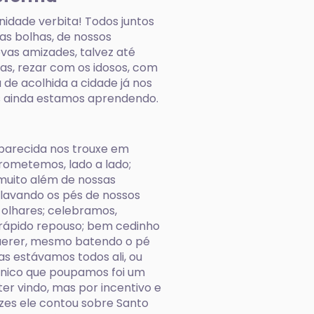
idade verbita! Todos juntos
as bolhas, de nossos
ovas amizades, talvez até
as, rezar com os idosos, com
 de acolhida a cidade já nos
as ainda estamos aprendendo.
Aparecida nos trouxe em
ometemos, lado a lado;
 muito além de nossas
 lavando os pés de nossos
 olhares; celebramos,
 rápido repouso; bem cedinho
uerer, mesmo batendo o pé
s estávamos todos ali, ou
 único que poupamos foi um
er vindo, mas por incentivo e
vezes ele contou sobre Santo