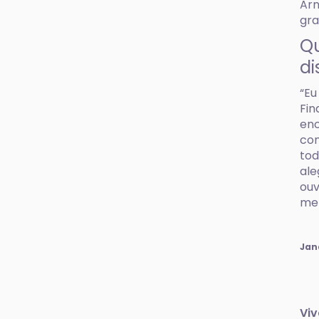
Arn
gra
Qu
di
“Eu
Fin
enc
con
tod
ale
ouv
mel
Jan
Viv