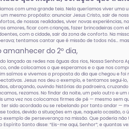
ciamos com uma grande teia. Nela queríamos viver uma un
um mesmo propósito: anunciar Jesus Cristo, sair de noss
fortos, de nossas realidades, viver novas experiências, n
os amores, ficar com crianças, fazer brincadeiras com el
doentes, com a cidade, sair da zona de conforto. Na missa
erava; tentamos cantar que é missão de todos nós... m
 amanhecer do 2º dia,
do lançado as redes nas águas dos rios, Nossa Senhora 
co, onde colocamos o que esperamos e o que nos compr
im saímos e vivemos a proposta do dia que chegou e foi
ectativas. Jesus nos deu o exemplo, e tentamos segui‑lo,
ãos, abraçando, ouvindo histórias da padroeira, cruzando
ncamos, rezamos. No findar da noite, um pelo outro e um
s uma vez nos colocamos firmes de pé — mesmo sem q
 ter sido acordada ou se rebelando por tanto andar — ma
se todos, devido a situações em que, naquela ocasião, o
o exemplo de perseverança na missão. Que poderia não t
o Espírito Santo disse: “Eis-me aqui, Senhor”; e quantas 