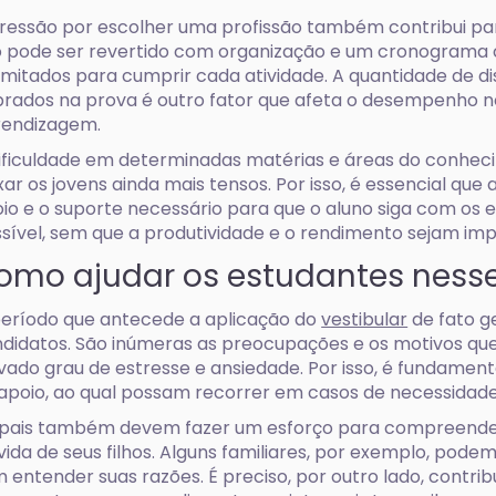
ressão por escolher uma profissão também contribui p
o pode ser revertido com organização e um cronograma
imitados para cumprir cada atividade. A quantidade de di
rados na prova é outro fator que afeta o desempenho n
rendizagem.
ificuldade em determinadas matérias e áreas do conhec
xar os jovens ainda mais tensos. Por isso, é essencial que 
io e o suporte necessário para que o aluno siga com os
sível, sem que a produtividade e o rendimento sejam i
omo ajudar os estudantes nesse
eríodo que antecede a aplicação do
vestibular
de fato g
didatos. São inúmeras as preocupações e os motivos qu
vado grau de estresse e ansiedade. Por isso, é fundament
apoio, ao qual possam recorrer em casos de necessidad
pais também devem fazer um esforço para compreende
vida de seus filhos. Alguns familiares, por exemplo, pod
 entender suas razões. É preciso, por outro lado, contrib