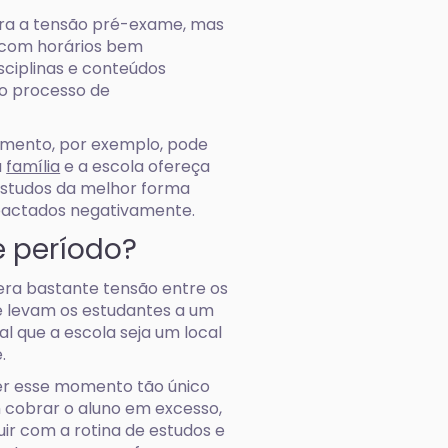
ara a tensão pré-exame, mas
 com horários bem
sciplinas e conteúdos
o processo de
imento, por exemplo, pode
a
família
e a escola ofereça
 estudos da melhor forma
mpactados negativamente.
 período?
era bastante tensão entre os
e levam os estudantes a um
al que a escola seja um local
e.
r esse momento tão único
em cobrar o aluno em excesso,
uir com a rotina de estudos e