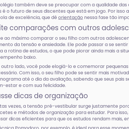
olégio também deve se preocupar com a qualidade das au
s é o futuro de seus discentes que está em jogo. Por isso
ola de excelência, que dê
orientação
nessa fase tão impo
ite comparações com outros adoles
te ao máximo comparar o seu filho com outros adolescente
ento da tensão e ansiedade. Ele pode passar a se sentir 
a a rotina de estudos, o que pode piorar ainda mais a sit
sempenho baixo.
 outro lado, você pode elogiá-lo e comemorar pequenas
essário. Com isso, o seu filho pode se sentir mais motiva
nograma até o dia da avaliação, sabendo que seus pais
-estar e com sua felicidade.
sse dicas de organização
tas vezes, a tensão pré-vestibular surge justamente po
etes e métodos de organização para estudar. Para isso, 
sar dicas eficientes para que os estudos rendam mais,
écnica Pomodoro, por exemplo, é ideal para esse momen