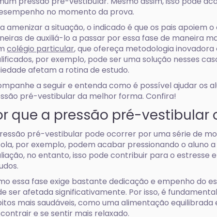
um pressão pré-vestibular. Mesmo assim, isso pode aca
desempenho no momento da prova.
a amenizar a situação, o indicado é que os pais apoiem 
eiras de auxiliá-lo a passar por essa fase de maneira ma
om
colégio particular
, que ofereça metodologia inovadora
lificados, por exemplo, pode ser uma solução nesses cas
iedade afetam a rotina de estudo.
mpanhe a seguir e entenda como é possível ajudar os a
ssão pré-vestibular da melhor forma. Confira!
or que a pressão pré-vestibular 
ressão pré-vestibular pode ocorrer por uma série de moti
ola, por exemplo, podem acabar pressionando o aluno a 
liação, no entanto, isso pode contribuir para o estresse 
udos.
o essa fase exige bastante dedicação e empenho do es
e ser afetada significativamente. Por isso, é fundamental 
itos mais saudáveis, como uma alimentação equilibrada
contrair e se sentir mais relaxado.