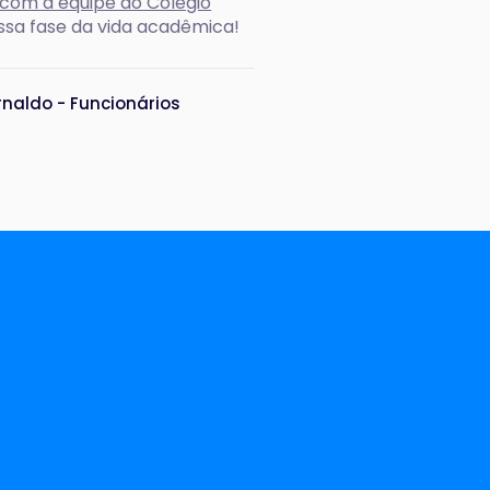
com a equipe do Colégio
ssa fase da vida acadêmica!
rnaldo - Funcionários