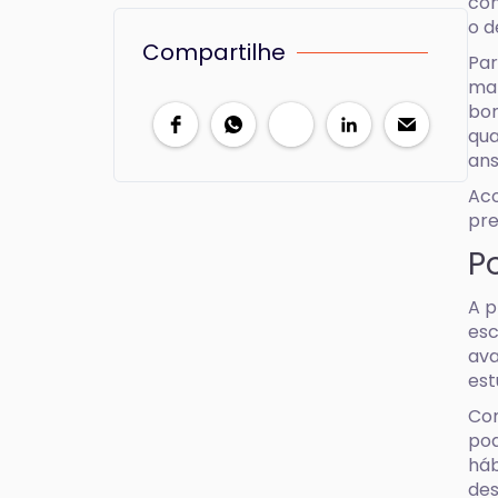
com
o 
Compartilhe
Par
man
b
qua
ans
Aco
pre
P
A p
esc
ava
est
Com
pod
háb
des