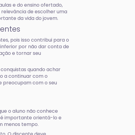
las e do ensino ofertado,
 a relevância de escolher uma
rtante da vida do jovem.
centes
s, pois isso contribui para o
inferior por não dar conta de
uação e tornar seu
 conquistas quando achar
do a continuar com o
 se preocupam com o seu
rque o aluno não conhece
é importante orientá-lo e
 em menos tempo.
to. O discente deve