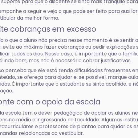
 suporte para que o discente se sinta mais tranquilo para
mpanhe a seguir e veja o que pode ser feito para auxilia
tibular da melhor forma.
ite cobranças em excesso
o o que o aluno não precisa nesse momento é se sentir a
o, evite ao máximo fazer cobranças ou pedir explicações 
icar todos os dias. Nesse caso, é importante que a famí
á indo bem, mas não é necessário cobrar justificativas.
o perceba que ele está tendo dificuldades frequentes em
teúdo, se ofereça para ajudar e, se possível, marque aula
idas. É importante que o estudante se sinta acolhido, e 
uação.
nte com o apoio da escola
a escola tem o dever pedagógico de apoiar os alunos ne
ensino médio
e
ingressando na faculdade
. Algumas insti
racurriculares e professores de plantão para ajudar os 
andas relacionadas ao vestibular.