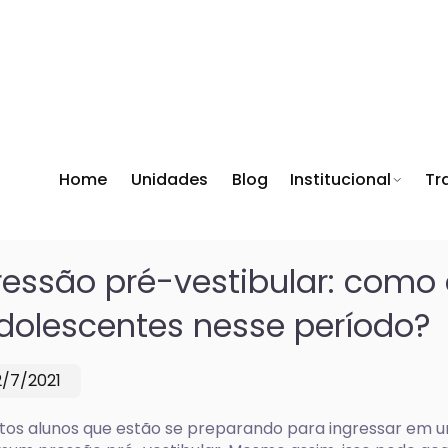
Home
Unidades
Blog
Institucional
Tr
ressão pré-vestibular: como 
dolescentes nesse período?
2/7/2021
tos alunos que estão se preparando para ingressar em 