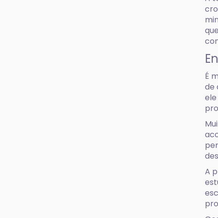
cro
min
que
con
En
É m
de 
ele
pro
Mui
aco
per
des
A p
est
esc
pro