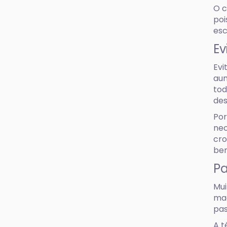
O c
poi
esc
Ev
Evi
aum
tod
de
Por
nec
cro
bem
Pa
Mui
mac
pas
A t