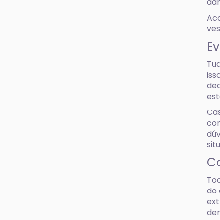
dar
Aco
ves
Ev
Tud
iss
ded
est
Cas
con
dúv
sit
Co
Tod
do
ext
dem