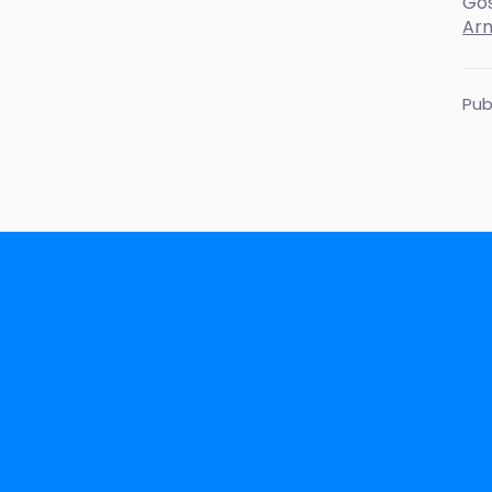
Gos
Arn
Pub