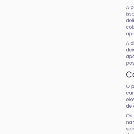
A p
iss
del
cob
ap
A d
dei
apo
pos
C
O p
can
ele
de 
Os 
na 
sem