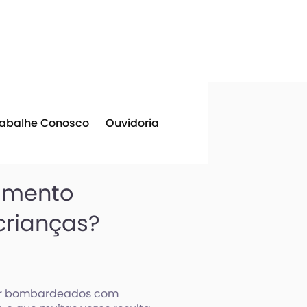
rabalhe Conosco
Ouvidoria
amento
crianças?
er bombardeados com