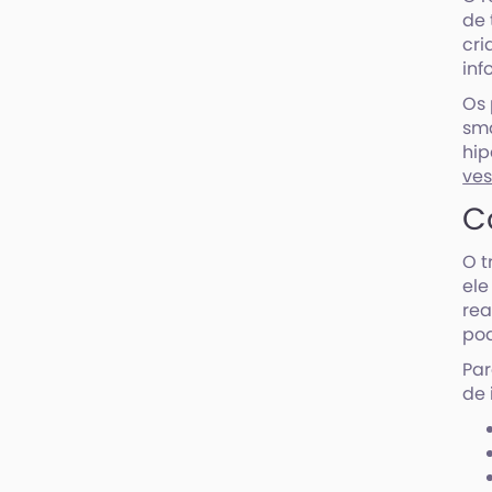
de 
cri
inf
Os 
sma
hip
ves
C
O t
ele
rea
pod
Par
de 