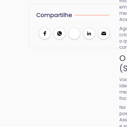
inf
em 
men
Compartilhe
Ace
Ago
cri
o q
con
O
(
Voc
ide
men
foc
Na 
pos
Ass
e s