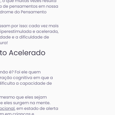
 o que muitas vezes resulta
iva de pensamentos em nossa
índrome do Pensamento
sam por isso: cada vez mais
iperestimulada e acelerada,
lidade e a dificuldade de
ura!
to Acelerado
 não é? Foi ele quem
eração cognitiva em que a
ificulta a capacidade de
: mesmo que eles sejam
ue eles surgem na mente.
ocional
, em estado de alerta
um em crianças e