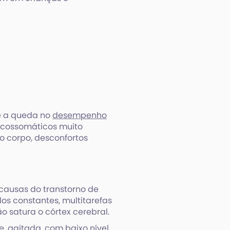
é a queda no
desempenho
icossomáticos muito
 corpo, desconfortos
 causas do transtorno de
os constantes, multitarefas
o satura o córtex cerebral.
, agitada, com baixo nível