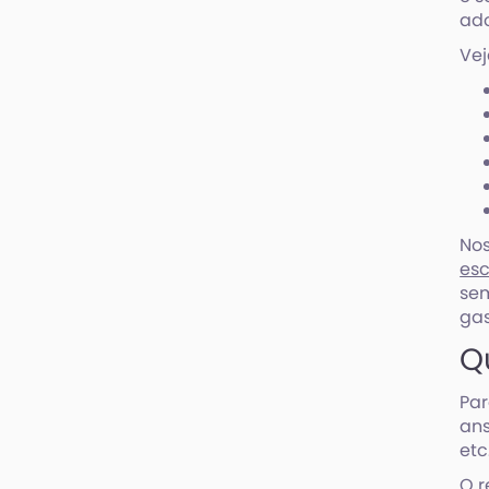
ado
Vej
Nos
esc
sem
gas
Q
Par
ans
etc
O r