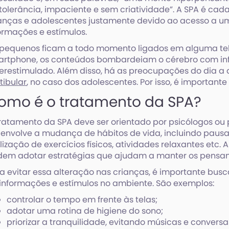
tolerância, impaciente e sem criatividade”. A SPA é c
anças e adolescentes justamente devido ao acesso a 
ormações e estímulos.
pequenos ficam a todo momento ligados em alguma tela
rtphone, os conteúdos bombardeiam o cérebro com in
erestimulado. Além disso, há as preocupações do dia a
tibular
, no caso dos adolescentes. Por isso, é importante
omo é o tratamento da SPA?
ratamento da SPA deve ser orientado por psicólogos ou 
 envolve a mudança de hábitos de vida, incluindo pausas
lização de exercícios físicos, atividades relaxantes etc. A
em adotar estratégias que ajudam a manter os pensam
a evitar essa alteração nas crianças, é importante busca
informações e estímulos no ambiente. São exemplos:
controlar o tempo em frente às telas;
adotar uma rotina de higiene do sono;
priorizar a tranquilidade, evitando músicas e conversas