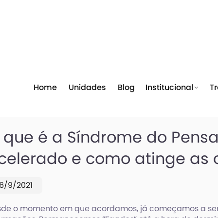
Home
Unidades
Blog
Institucional
T
 que é a Síndrome do Pens
celerado e como atinge as 
16/9/2021
sde o momento em que acordamos, já começamos a s