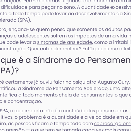
ormações. Permanecemos “ligados” até a hora de dormir,
dificuldade para pegar no sono. A quantidade excess
te a todo tempo pode levar ao desenvolvimento da S
lerado (SPA).
ra, engana-se quem pensa que somente os adultos pas
anças e adolescentes sofrem os impactos de uma vida h
ue pode levar a
sintomas de ansiedade
, como a irritabi
centração. Quer entender melhor? Então, continue a leit
 que é a Síndrome do Pensamen
SPA)?
ê certamente já ouviu falar no psiquiatra Augusto Cury,
ntificou a Síndrome do Pensamento Acelerado, uma alt
te fica a todo momento cheia de pensamentos, o que d
o e concentração.
SPA, o que importa não é o conteúdo dos pensamentos
itivos, o problema é a quantidade e a velocidade em q
im, as pessoas ficam o tempo todo com
sobrecarga em
ob pressão — o que tem se tornado cada vez mais com