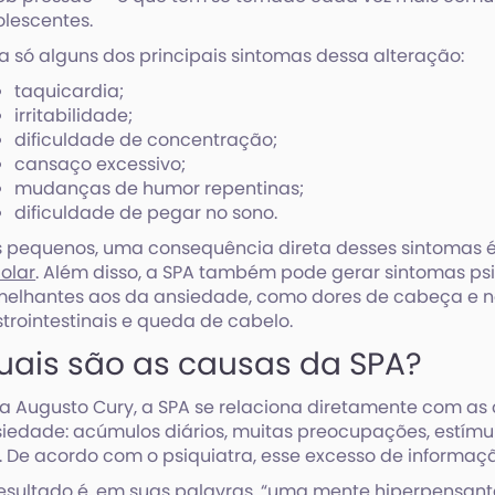
lescentes.
a só alguns dos principais sintomas dessa alteração:
taquicardia;
irritabilidade;
dificuldade de concentração;
cansaço excessivo;
mudanças de humor repentinas;
dificuldade de pegar no sono.
 pequenos, uma consequência direta desses sintomas 
olar
. Além disso, a SPA também pode gerar sintomas ps
elhantes aos da ansiedade, como dores de cabeça e no
trointestinais e queda de cabelo.
uais são as causas da SPA?
a Augusto Cury, a SPA se relaciona diretamente com as
iedade: acúmulos diários, muitas preocupações, estímul
. De acordo com o psiquiatra, esse excesso de informaçã
esultado é, em suas palavras, “uma mente hiperpensante