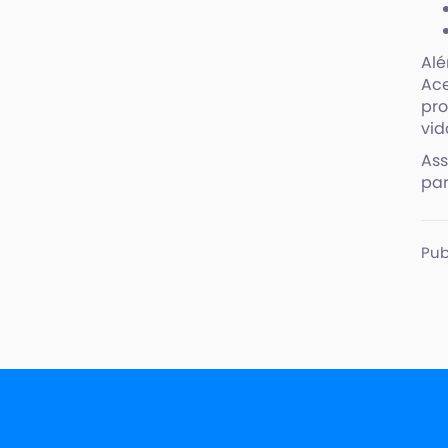
Alé
Ace
pro
vid
Ass
par
Pub