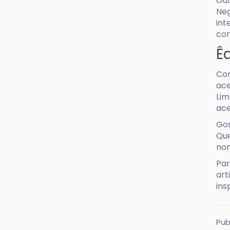
Out
Neg
int
con
Ê
Con
ace
Lim
ace
Gos
Que
nom
Par
art
ins
Pub