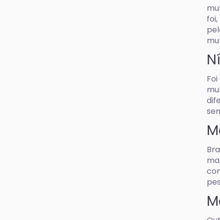
mul
foi
pel
mu
Ní
Foi
mul
dif
sen
M
Bra
man
con
pes
M