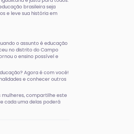
ualitária e justa para todos.
educação brasileira seja
nos e leve sua história em
quando o assunto é educação
eceu no distrito do Campo
tornou o ensino possível e
educação? Agora é com você!
onalidades e conhecer outros
 mulheres, compartilhe este
o de cada uma delas poderá