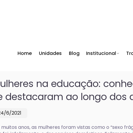
Home
Unidades
Blog
Institucional
Tr
ulheres na educação: conh
e destacaram ao longo dos 
24/6/2021
 muitos anos, as mulheres foram vistas como o “sexo frági