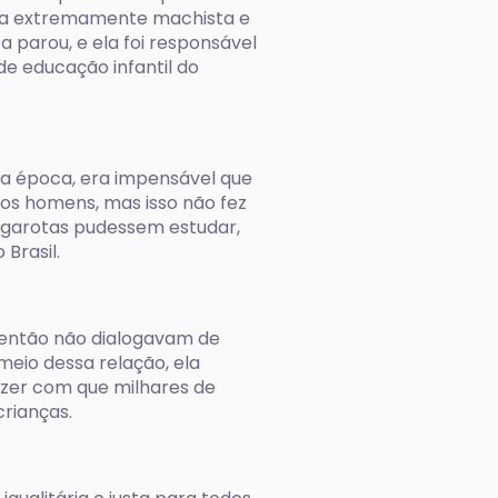
ca extremamente machista e
 a parou, e ela foi responsável
e educação infantil do
ssa época, era impensável que
os homens, mas isso não fez
ue garotas pudessem estudar,
Brasil.
té então não dialogavam de
 meio dessa relação, ela
azer com que milhares de
rianças.