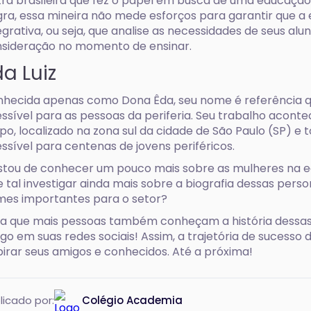
ra brasileira que fez o papel em busca de uma educação ig
ra, essa mineira não mede esforços para garantir que a 
egrativa, ou seja, que analise as necessidades de seus alu
sideração no momento de ensinar.
da Luiz
hecida apenas como Dona Êda, seu nome é referência 
ssível para as pessoas da periferia. Seu trabalho acont
po, localizado na zona sul da cidade de São Paulo (SP) e 
ssível para centenas de jovens periféricos.
tou de conhecer um pouco mais sobre as mulheres na 
 tal investigar ainda mais sobre a biografia dessas pers
es importantes para o setor?
a que mais pessoas também conheçam a história dessas
igo em suas redes sociais! Assim, a trajetória de sucess
pirar seus amigos e conhecidos. Até a próxima!
licado por:
Colégio Academia