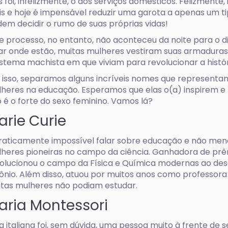
s foi, infelizmente, o dos serviços domésticos. Felizment
s e hoje é impensável reduzir uma garota a apenas um tipo
em decidir o rumo de suas próprias vidas!
e processo, no entanto, não aconteceu da noite para o d
ar onde estão, muitas mulheres vestiram suas armadur
istema machista em que viviam para revolucionar a histór
 isso, separamos alguns incríveis nomes que representa
heres na educação. Esperamos que elas o(a) inspirem e
 é o forte do sexo feminino. Vamos lá?
arie Curie
raticamente impossível falar sobre educação e não menc
heres pioneiras no campo da ciência. Ganhadora de prê
olucionou o campo da Física e Química modernas ao desc
ônio. Além disso, atuou por muitos anos como professo
tas mulheres não podiam estudar.
aria Montessori
a italiana foi, sem dúvida, uma pessoa muito à frente de s