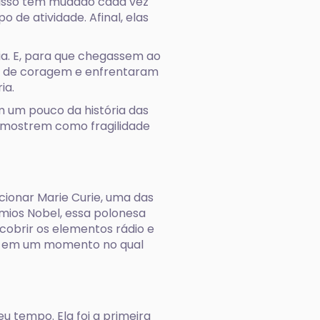
e, isso tem mudado cada vez
 de atividade. Afinal, elas
ia. E, para que chegassem ao
as de coragem e enfrentaram
ia.
m um pouco da história das
 mostrem como fragilidade
ionar Marie Curie, uma das
mios Nobel, essa polonesa
obrir os elementos rádio e
ra em um momento no qual
eu tempo. Ela foi a primeira