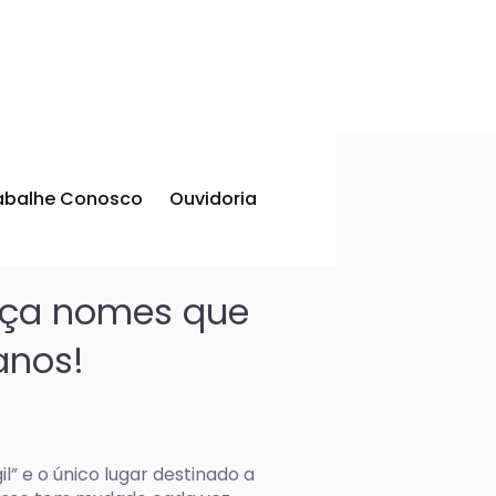
abalhe Conosco
Ouvidoria
eça nomes que
anos!
l” e o único lugar destinado a