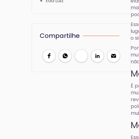
Êda Luiz
ela
mai
pod
Ess
lug
Compartilhe
o s
Por
mul
não
M
É p
mul
rev
pol
mui
M
Ess