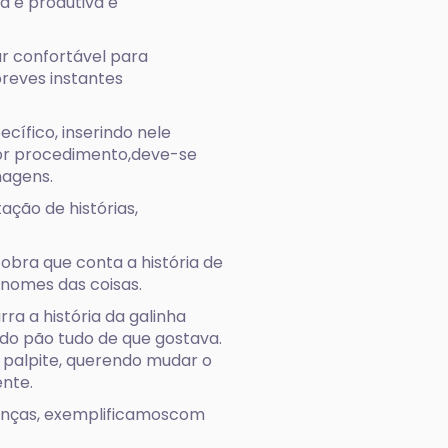
ca é produtiva e
ar confortável para
reves instantes
ífico, inserindo nele
lhor procedimento,deve-se
magens.
ção de histórias,
obra que conta a história de
 nomes das coisas.
ra a história da galinha
do pão tudo de que gostava.
 palpite, querendo mudar o
ente.
ianças, exemplificamoscom