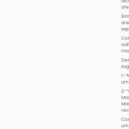
alc
ofe
Éim
are
sej
Com
osl
man
Den
sug
1-“
um 
2-“
Mar
Mas
rec
Com
um 