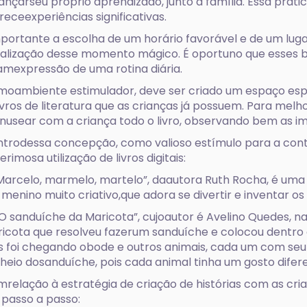
ançarseu próprio aprendizado, junto à família. Essa práti
receexperiências significativas.
portante a escolha de um horário favorável e de um lug
alização desse momento mágico. É oportuno que esses b
amexpressão de uma rotina diária.
oambiente estimulador, deve ser criado um espaço espec
ivros de literatura que as crianças já possuem. Para me
usear com a criança todo o livro, observando bem as i
trodessa concepção, como valioso estímulo para a conta
erimosa utilização de livros digitais:
Marcelo, marmelo, martelo”, daautora Ruth Rocha, é uma 
menino muito criativo,que adora se divertir e inventar os
O sanduíche da Maricota”, cujoautor é Avelino Quedes, nar
icota que resolveu fazerum sanduíche e colocou dentro 
 foi chegando obode e outros animais, cada um com seu
heio dosanduíche, pois cada animal tinha um gosto difer
relação à estratégia de criação de histórias com as cr
passo a passo: