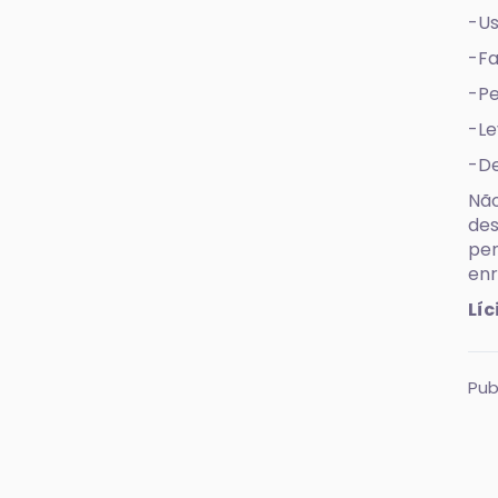
-Us
-Fa
-Pe
-Le
-De
Não
des
pen
enr
Líc
Pub