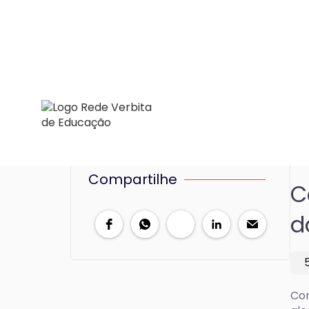
Compartilhe
C
d
Con