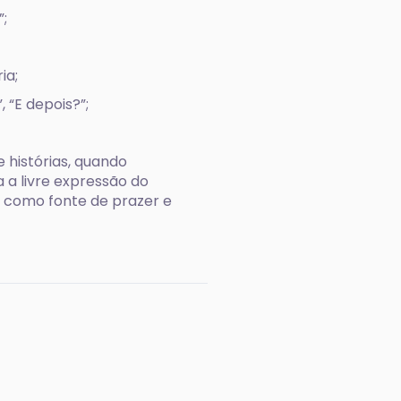
”;
ia;
 “E depois?”;
 histórias, quando
 a livre expressão do
a como fonte de prazer e