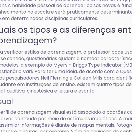
ens.A habilidade pessoal de aprender coisas novas é fu
hecimento na escola
e será praticamente determinante 
 em determinadas disciplinas curriculares.
uais os tipos e as diferenças ent
prendizagem?
a verificar estilos de aprendizagem, o professor pode us
se sentido, questionários ajudam a nomear característica
modelos, a exemplo do Myers – Briggs Type Indicator (MB
stionário Vark.Para ter uma ideia, de acordo com o Ques
os pesquisadores Neil Fleming e Colleen Mills para identifi
udante em instituições de ensino, existem quatro tipos d
ual, auditiva, cinestésica e leitura e escrita.
sual
erfil de aprendizagem visual está associado a padrões co
orver conteúdo por meio de estímulos imagéticos. A ma
assimilar informações é diante de mapas mentais, fotografia
teres e pinturas, por exemplo.Além da aquisição de conh