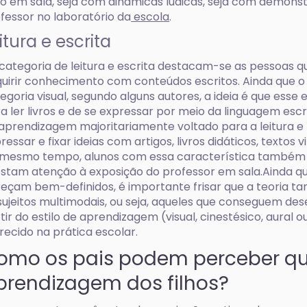
to em sala, seja com dinâmicas lúdicas, seja com demon
fessor no laboratório da
escola
.
itura e escrita
categoria de leitura e escrita destacam-se as pessoas q
uirir conhecimento com conteúdos escritos. Ainda que o 
egoria visual, segundo alguns autores, a ideia é que esse 
a ler livros e de se expressar por meio da linguagem escr
aprendizagem majoritariamente voltado para a leitura e
ressar e fixar ideias com artigos, livros didáticos, textos v
 mesmo tempo, alunos com essa característica também
stam atenção à exposição do professor em sala.Ainda que
eçam bem-definidos, é importante frisar que a teoria 
sujeitos multimodais, ou seja, aqueles que conseguem de
tir do estilo de aprendizagem (visual, cinestésico, aural ou
recido na prática escolar.
omo os pais podem perceber qua
prendizagem dos filhos?