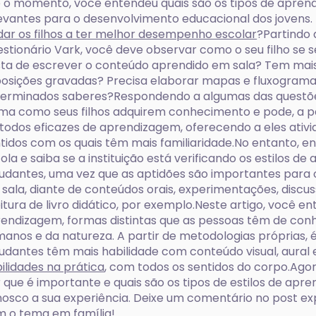
 o momento, você entendeu quais são os tipos de apren
evantes para o desenvolvimento educacional dos jovens.
dar os filhos a ter melhor desempenho escolar
?Partindo
stionário Vark, você deve observar como o seu filho se 
ta de escrever o conteúdo aprendido em sala? Tem mais
osições gravadas? Precisa elaborar mapas e fluxogram
erminados saberes?Respondendo a algumas das questõ
ma como seus filhos adquirem conhecimento e pode, a part
odos eficazes de aprendizagem, oferecendo a eles ativ
tidos com os quais têm mais familiaridade.No entanto, 
ola e saiba se a instituição está verificando os estilos d
udantes, uma vez que as aptidões são importantes para
sala, diante de conteúdos orais, experimentações, discu
eitura de livro didático, por exemplo.Neste artigo, você e
endizagem, formas distintas que as pessoas têm de co
anos e da natureza. A partir de metodologias próprias, é 
udantes têm mais habilidade com conteúdo visual, aural e
ilidades na prática
, com todos os sentidos do corpo.Ago
 que é importante e quais são os tipos de estilos de apr
osco a sua experiência. Deixe um comentário no post e
 o tema em família!