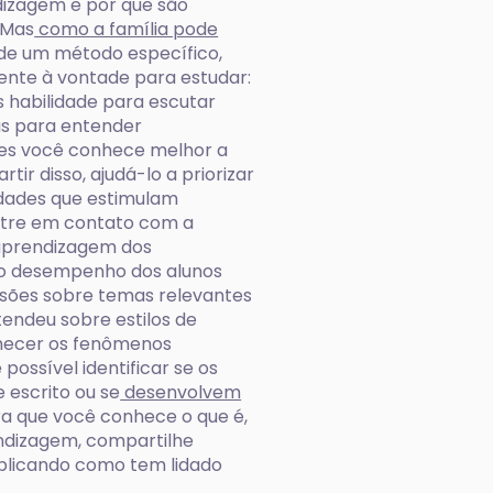
dizagem e por que são
 Mas
como a família pode
 de um método específico,
sente à vontade para estudar:
 habilidade para escutar
as para entender
es você conhece melhor a
ir disso, ajudá-lo a priorizar
idades que estimulam
entre em contato com a
e aprendizagem dos
 o desempenho dos alunos
ssões sobre temas relevantes
ntendeu sobre estilos de
nhecer os fenômenos
possível identificar se os
 escrito ou se
desenvolvem
ra que você conhece o que é,
endizagem, compartilhe
xplicando como tem lidado