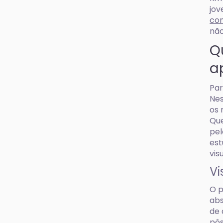
jov
con
não
Q
a
Par
Nes
os 
Que
pel
est
vis
Vi
O p
abs
de 
pôs