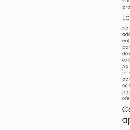
vis
pro
Le
Na 
adq
cat
par
de 
exp
Ao
pre
par
os 
par
ofe
C
a