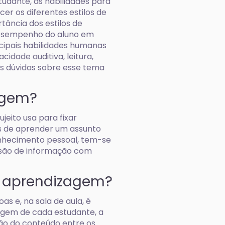
dante, as habilidades para
er os diferentes estilos de
tância dos estilos de
desempenho do aluno em
incipais habilidades humanas
idade auditiva, leitura,
 as dúvidas sobre esse tema
agem?
jeito usa para fixar
as de aprender um assunto
onhecimento pessoal, tem-se
ensão de informação com
de aprendizagem?
s e, na sala de aula, é
agem de cada estudante, a
ção do conteúdo entre os