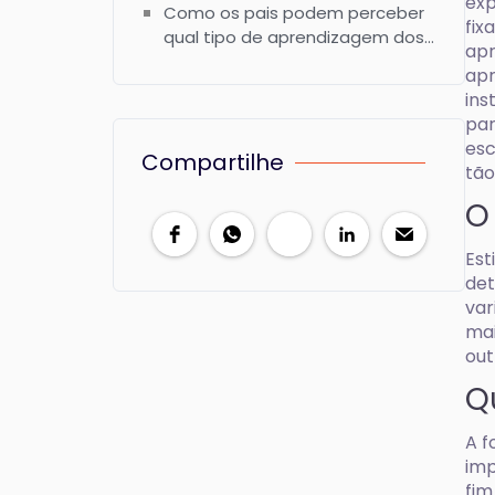
exp
Como os pais podem perceber
fix
qual tipo de aprendizagem dos
apr
filhos?
apr
ins
par
esc
Compartilhe
tão
O
Est
det
var
mai
out
Q
A f
imp
fim