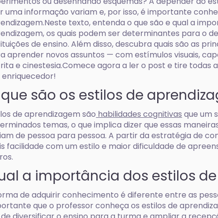
erimentos ou desenhando esquemas? A depender do estu
ar uma informação variam e, por isso, é importante conhec
endizagem.Neste texto, entenda o que são e qual a impor
endizagem, os quais podem ser determinantes para o 
tituições de ensino. Além disso, descubra quais são as pr
a aprender novos assuntos — com estímulos visuais, capac
rita e cinestesia.Comece agora a ler o post e tire todas
 enriquecedor!
 que são os estilos de aprendiz
ilos de aprendizagem são
habilidades cognitivas
que um su
erminados temas, o que implica dizer que essas maneir
iam de pessoa para pessoa. A partir da estratégia de c
s facilidade com um estilo e maior dificuldade de apre
ros.
ual a importância dos estilos 
orma de adquirir conhecimento é diferente entre as pessoa
ortante que o professor conheça os estilos de aprendiz
 de diversificar o ensino para a turma e ampliar a recep