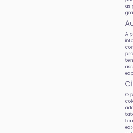
as 
gra
Au
A p
inf
con
pre
ten
ass
exp
Ci
O p
col
adq
tat
for
ext