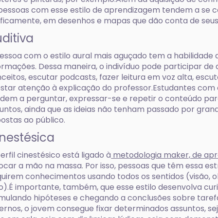
pessoas com esse estilo de aprendizagem tendem a se 
ficamente, em desenhos e mapas que dão conta de seu
ditiva
essoa com o estilo aural mais aguçado tem a habilidade
ormações. Dessa maneira, o indivíduo pode participar de d
ceitos, escutar podcasts, fazer leitura em voz alta, escu
star atenção à explicação do professor.Estudantes com 
dem a perguntar, expressar-se e repetir o conteúdo p
untos, ainda que as ideias não tenham passado por gran
ostas ao público.
nestésica
erfil cinestésico está ligado à
metodologia maker, de apr
ocar a mão na massa. Por isso, pessoas que têm essa es
uirem conhecimentos usando todos os sentidos (visão, ol
o).É importante, também, que esse estilo desenvolva cur
mulando hipóteses e chegando a conclusões sobre tarefa
ernos, o jovem consegue fixar determinados assuntos, se