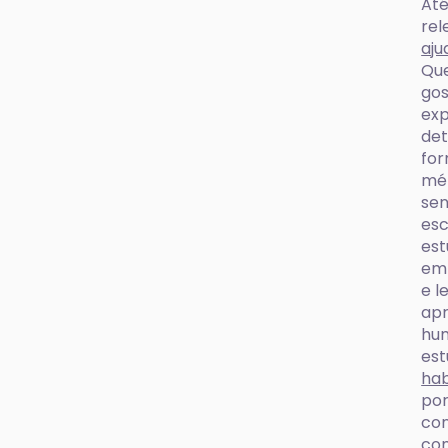
Até
rel
aju
Que
gos
exp
det
for
mét
sen
esc
est
em 
e l
apr
hum
est
hab
por
con
com