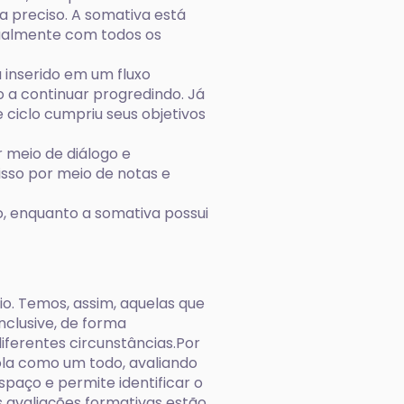
ja preciso. A somativa está
gualmente com todos os
 inserido em um fluxo
no a continuar progredindo. Já
e ciclo cumpriu seus objetivos
r meio de diálogo e
isso por meio de notas e
vo, enquanto a somativa possui
io. Temos, assim, aquelas que
nclusive, de forma
ferentes circunstâncias.Por
ola como um todo, avaliando
paço e permite identificar o
 avaliações formativas estão