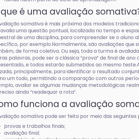
 que é uma avaliação somativa
valiação somativa é mais próxima dos modelos tradicion
 avalia uma questão pontual, localizada no tempo e espaç
estral de uma disciplina, para compreender se o aluno 
ecífico, por exemplo.Normalmente, são avaliações que sã
bém, de forma coletiva. Ou seja, toda a turma é avalia
ras palavras, pode ser a clássica “prova” de final de ano 
esentado, e todos estarão submetidos ao mesmo teste.A
lizada, principalmente, para identificar o resultado conj
o um todo, permitindo a comparação com outros período
mplo, avaliar se algumas mudanças metodológicas realm
reciso ainda “readequar a rota”.
omo funciona a avaliação soma
valiação somativa pode ser feita por meio das seguintes 
provas e trabalhos finais;
avaliação final;