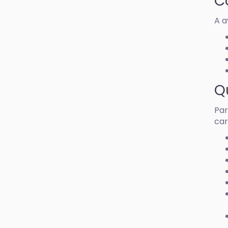
C
A a
Q
Par
car