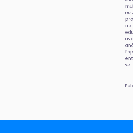
mui
esc
pro
met
edu
ava
aná
Esp
ent
se 
Pub