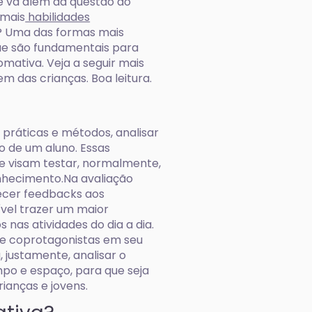
 vá além da questão do
 mais
habilidades
o? Uma das formas mais
que são fundamentais para
omativa. Veja a seguir mais
 das crianças. Boa leitura.
 práticas e métodos, analisar
o de um aluno. Essas
e visam testar, normalmente,
hecimento.Na avaliação
ecer feedbacks aos
ível trazer um maior
s nas atividades do dia a dia.
de coprotagonistas em seu
 justamente, analisar o
po e espaço, para que seja
ianças e jovens.