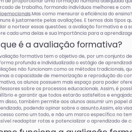
m de proporcionar uma formação humana adequada que
cado de trabalho, formando indivíduos melhores e com
ioemocionais
.Mas como mensurar a eficiência do ensin
uns é justamente pelas avaliações. E temos dois tipos 
dar a nortear essas questões: a avaliação formativa e a s
re cada uma delas e sua importância para a aprendizagem
 que é a avaliação formativa?
valiação formativa tem o objetivo de, por um conjunto de
forma profunda e individualizada o estágio de aprendizad
liações não funcionam como os métodos tradicionais, qu
nas a capacidade de memorização e reprodução do con
mativa, os alunos possuem mais espaço para poder ofer
fessores sobre os processos educacionais. Assim, é poss
ilíbrio e garantir que todos estarão satisfeitos e engajado
m disso, também permite aos alunos assumir um papel 
endizado, podendo opinar sobre o assunto.Assim, ela visa,
cesso como um todo, e não um marco específico no tem
sível readaptar rotas e potencializar o aprendizado de cr