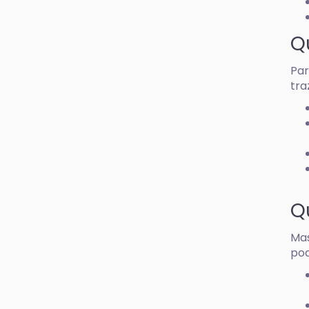
Q
Par
tra
Q
Mas
pod