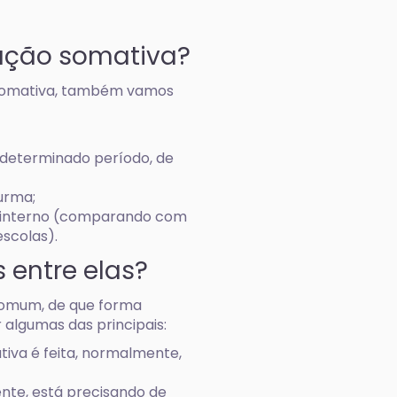
iação somativa?
 somativa, também vamos
 determinado período, de
urma;
o interno (comparando com
escolas).
 entre elas?
 comum, de que forma
algumas das principais:
tiva é feita, normalmente,
mente, está precisando de