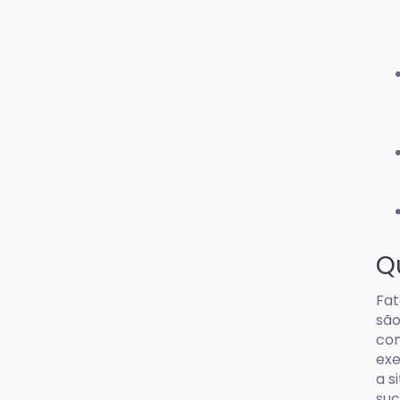
Q
Fat
são
com
exe
a s
suc