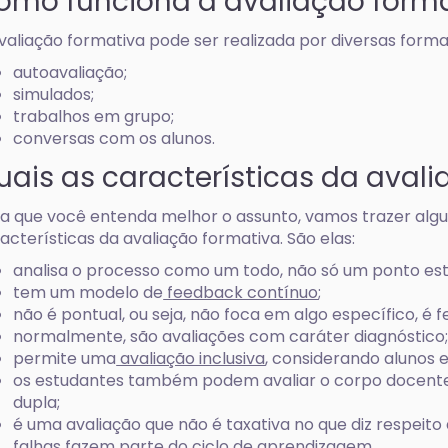
omo funciona a avaliação form
valiação formativa pode ser realizada por diversas formas
autoavaliação;
simulados;
trabalhos em grupo;
conversas com os alunos.
uais as características da aval
a que você entenda melhor o assunto, vamos trazer algu
acterísticas da avaliação formativa. São elas:
analisa o processo como um todo, não só um ponto est
tem um modelo de
feedback contínuo
;
não é pontual, ou seja, não foca em algo específico, é 
normalmente, são avaliações com caráter diagnóstico
permite uma
avaliação inclusiva
, considerando alunos e
os estudantes também podem avaliar o corpo docente
dupla;
é uma avaliação que não é taxativa no que diz respeito
falhas fazem parte do ciclo de aprendizagem.