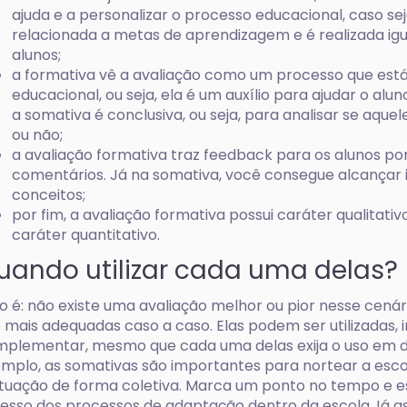
ajuda e a personalizar o processo educacional, caso se
relacionada a metas de aprendizagem e é realizada i
alunos;
a formativa vê a avaliação como um processo que está
educacional, ou seja, ela é um auxílio para ajudar o alu
a somativa é conclusiva, ou seja, para analisar se aquel
ou não;
a avaliação formativa traz feedback para os alunos po
comentários. Já na somativa, você consegue alcançar 
conceitos;
por fim, a avaliação formativa possui caráter qualitati
caráter quantitativo.
uando utilizar cada uma delas?
o é: não existe uma avaliação melhor ou pior nesse cenár
 mais adequadas caso a caso. Elas podem ser utilizadas, i
plementar, mesmo que cada uma delas exija o uso em di
mplo, as somativas são importantes para nortear a esc
ituação de forma coletiva. Marca um ponto no tempo e es
esso dos processos de adaptação dentro da escola.Já as