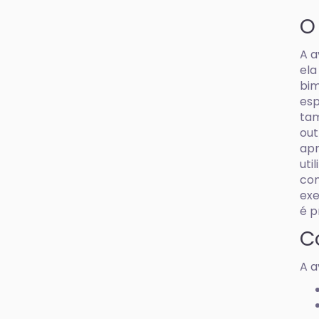
O
A a
ela
bim
esp
tam
out
apr
uti
com
exe
é p
C
A a