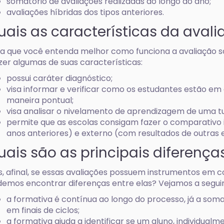
somatório de avaliações realizadas ao longo do ano;
avaliações híbridas dos tipos anteriores.
uais as características da aval
a que você entenda melhor como funciona a avaliação
zer algumas de suas características:
possui caráter diagnóstico;
visa informar e verificar como os estudantes estão em
maneira pontual;
visa analisar o nivelamento de aprendizagem de uma t
permite que as escolas consigam fazer o comparativ
anos anteriores) e externo (com resultados de outras 
uais são as principais diferenças
, afinal, se essas avaliações possuem instrumentos em
emos encontrar diferenças entre elas? Vejamos a seguir 
a formativa é contínua ao longo do processo, já a soma
em finais de ciclos;
a formativa ajuda a identificar se um aluno, individual