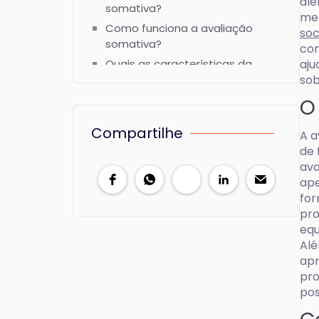
alé
somativa?
mer
Como funciona a avaliação
soc
somativa?
com
Quais as características da
aju
avaliação somativa?
sob
Quais são as principais
O
diferenças entre elas?
Compartilhe
Quando utilizar cada uma delas?
A a
de 
ava
ape
for
pro
equ
Alé
apr
pro
pos