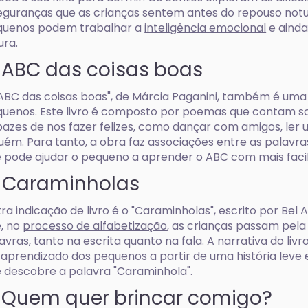
eguranças que as crianças sentem antes do repouso notu
quenos podem trabalhar a
inteligência emocional
e ainda
ura.
. ABC das coisas boas
ABC das coisas boas", de Márcia Paganini, também é uma
uenos. Este livro é composto por poemas que contam so
azes de nos fazer felizes, como dançar com amigos, ler 
uém. Para tanto, a obra faz associações entre as palavras
 pode ajudar o pequeno a aprender o ABC com mais facil
. Caraminholas
ra indicação de livro é o "Caraminholas", escrito por Be
, no
processo de alfabetização
, as crianças passam pel
avras, tanto na escrita quanto na fala. A narrativa do li
 aprendizado dos pequenos a partir de uma história leve 
 descobre a palavra "Caraminhola".
. Quem quer brincar comigo?