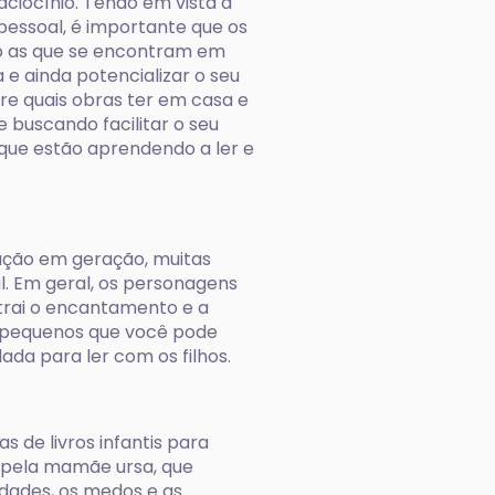
aciocínio. Tendo em vista a
essoal, é importante que os
mo as que se encontram em
e ainda potencializar o seu
bre quais obras ter em casa e
e buscando facilitar o seu
 que estão aprendendo a ler e
ração em geração, muitas
l. Em geral, os personagens
atrai o encantamento e a
s pequenos que você pode
ada para ler com os filhos.
 de livros infantis para
s pela mamãe ursa, que
ldades, os medos e as