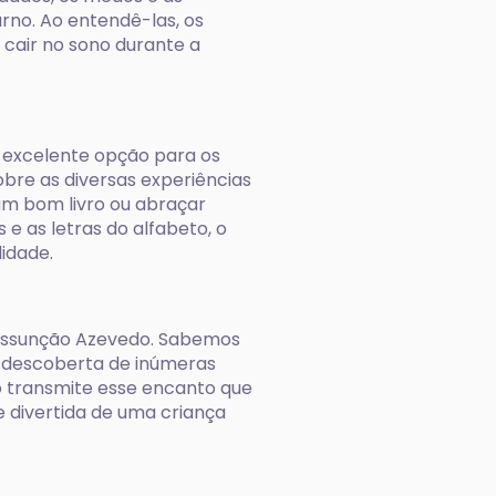
rno. Ao entendê-las, os
 cair no sono durante a
 excelente opção para os
bre as diversas experiências
um bom livro ou abraçar
 e as letras do alfabeto, o
idade.
l Assunção Azevedo. Sabemos
a descoberta de inúmeras
vro transmite esse encanto que
e divertida de uma criança