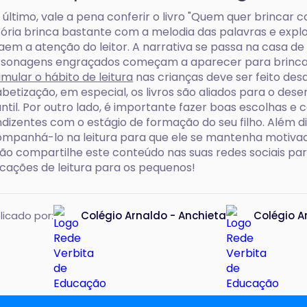
 último, vale a pena conferir o livro "Quem quer brincar co
tória brinca bastante com a melodia das palavras e expl
aem a atenção do leitor. A narrativa se passa na casa d
sonagens engraçados começam a aparecer para brincar
imular o hábito de leitura
nas crianças deve ser feito des
abetização, em especial, os livros são aliados para o de
antil. Por outro lado, é importante fazer boas escolhas e co
dizentes com o estágio de formação do seu filho. Além d
mpanhá-lo na leitura para que ele se mantenha motivado
ão compartilhe este conteúdo nas suas redes sociais p
icações de leitura para os pequenos!
licado por:
Colégio Arnaldo - Anchieta
Colégio A