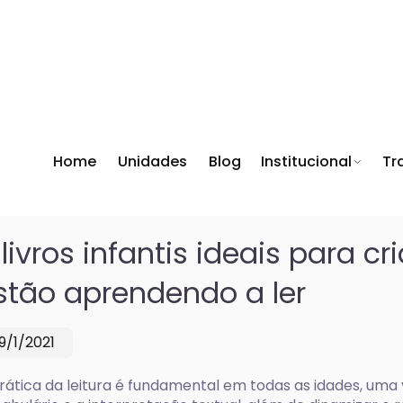
Home
Unidades
Blog
Institucional
Tr
 livros infantis ideais para c
stão aprendendo a ler
19/1/2021
rática da leitura é fundamental em todas as idades, uma