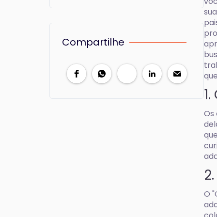
voc
sua
pai
pro
Compartilhe
apr
bus
tra
que
1
Os 
del
que
cur
adq
2
O "
adq
col