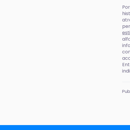
Por
his
atr
per
est
alf
inf
con
aco
Ent
ind
Pub