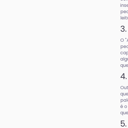
ins
pe
leit
3
O "
peq
cap
alg
que
4
Out
que
pal
é o
que
5