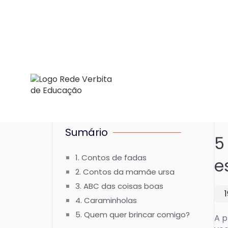
Sumário
5
1. Contos de fadas
e
2. Contos da mamãe ursa
3. ABC das coisas boas
4. Caraminholas
5. Quem quer brincar comigo?
A p